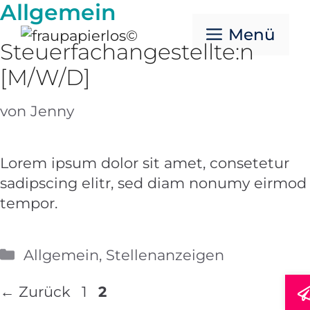
Allgemein
Zum
Inhalt
Menü
Steuerfachangestellte:n
springen
[M/W/D]
von
Jenny
Lorem ipsum dolor sit amet, consetetur
sadipscing elitr, sed diam nonumy eirmod
tempor.
Kategorien
Allgemein
,
Stellenanzeigen
Seite
Seite
←
Zurück
1
2